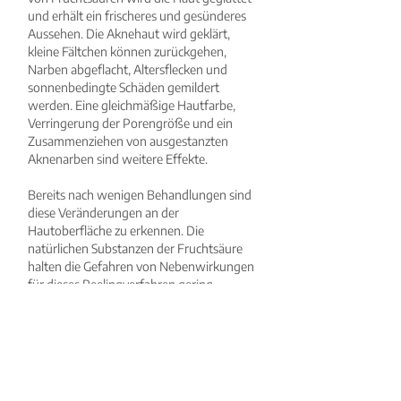
und erhält ein frischeres und gesünderes
Aussehen. Die Aknehaut wird geklärt,
kleine Fältchen können zurückgehen,
Narben abgeflacht, Altersflecken und
sonnenbedingte Schäden gemildert
werden. Eine gleichmäßige Hautfarbe,
Verringerung der Porengröße und ein
Zusammenziehen von ausgestanzten
Aknenarben sind weitere Effekte.
Bereits nach wenigen Behandlungen sind
diese Veränderungen an der
Hautoberfläche zu erkennen. Die
natürlichen Substanzen der Fruchtsäure
halten die Gefahren von Nebenwirkungen
für dieses Peelingverfahren gering.
TCA und Phenol Peels
Tiefere Peels werden als alleinige Therapie
gegen bestimmte Falten oder in
Kombination mit Botulinum-Toxin im