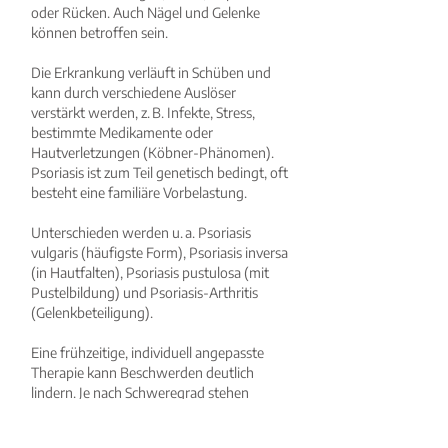
oder Rücken. Auch Nägel und Gelenke
können betroffen sein.
Die Erkrankung verläuft in Schüben und
kann durch verschiedene Auslöser
verstärkt werden, z. B. Infekte, Stress,
bestimmte Medikamente oder
Hautverletzungen (Köbner-Phänomen).
Psoriasis ist zum Teil genetisch bedingt, oft
besteht eine familiäre Vorbelastung.
Unterschieden werden u. a. Psoriasis
vulgaris (häufigste Form), Psoriasis inversa
(in Hautfalten), Psoriasis pustulosa (mit
Pustelbildung) und Psoriasis-Arthritis
(Gelenkbeteiligung).
Eine frühzeitige, individuell angepasste
Therapie kann Beschwerden deutlich
lindern. Je nach Schweregrad stehen
äußerliche Behandlungen (Cremes,
Salben), Lichttherapie und systemische