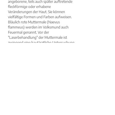
angeborene, teils auch später auftretende
fleckförmige oder erhabene
Veränderungen der Haut. Sie können
vielfältige Formen und Farben aufweisen.
Bläulich rote Muttermale (Naevus
flammeus) werden im Volksmund auch
Feuermal genannt. Vor der
"Laserbehandlung" der Muttermale ist
zwingend eine hautärztliche Untersuchung
erforderlich. Diese können Sie auch, wenn
Sie aus einer größeren Entfernung zu uns
kommen, vorher bei Ihrem Hautarzt am
Wohnort durchführen lassen. Auch
Feuermale behandeln wir mittels "Laser".
Pigmentflecken
Pigmentflecken sind
sommersprossenähnliche Verfärbungen
der Haut, verursacht durch eine erhöhte
Melancytenaktivität. Sie treten besonders
häufig auf, wo die Haut stärker
Sonnenstahlen ausgesetzt war, also auf
Handrücken, Unterarmen, im Gesicht und